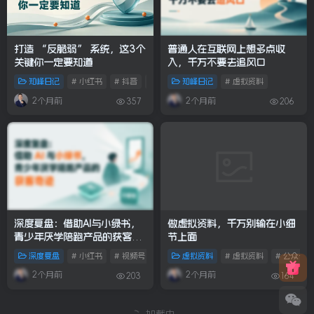
打造 “反脆弱” 系统，这3个
普通人在互联网上想多点收
关键你一定要知道
入，千万不要去追风口
知峰日记
# 小红书
# 抖音
# 视频号
知峰日记
# 虚拟资料
2个月前
2个月前
357
206
深度复盘：借助AI与小绿书，
做虚拟资料，千万别输在小细
青少年厌学陪跑产品的获客奇
节上面
迹
深度复盘
# 小红书
# 视频号
虚拟资料
# 虚拟资料
# 公众号
2个月前
2个月前
203
164