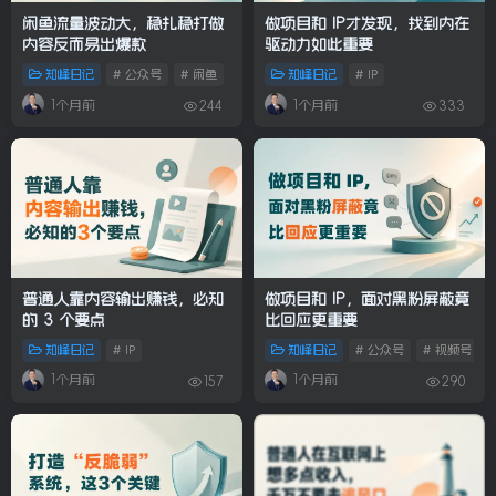
闲鱼流量波动大，稳扎稳打做
做项目和 IP才发现，找到内在
内容反而易出爆款
驱动力如此重要
知峰日记
# 公众号
# 闲鱼
知峰日记
# IP
1个月前
1个月前
244
333
普通人靠内容输出赚钱，必知
做项目和 IP，面对黑粉屏蔽竟
的 3 个要点
比回应更重要
知峰日记
# IP
知峰日记
# 公众号
# 视频号
1个月前
1个月前
157
290