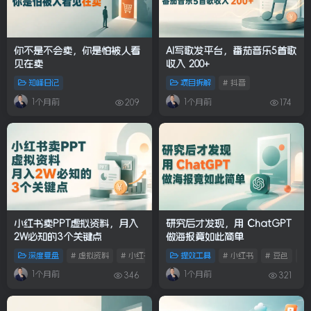
你不是不会卖，你是怕被人看
AI写歌发平台，番茄音乐5首歌
见在卖
收入 200+
知峰日记
项目拆解
# 抖音
1个月前
1个月前
209
174
小红书卖PPT虚拟资料，月入
研究后才发现，用 ChatGPT
2W必知的3个关键点
做海报竟如此简单
深度复盘
# 虚拟资料
# 小红书
# 闲鱼
提效工具
# 小红书
# 豆包
# I
1个月前
1个月前
346
321