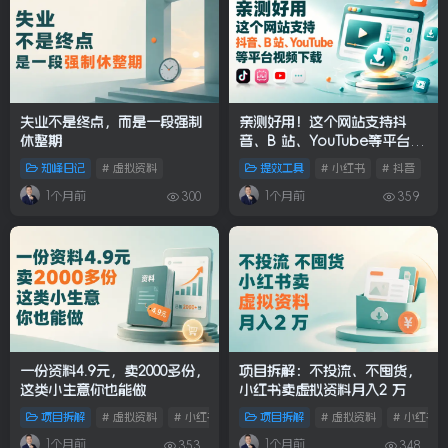
失业不是终点，而是一段强制
亲测好用！这个网站支持抖
休整期
音、B 站、YouTube等平台视
频下载
知峰日记
# 虚拟资料
提效工具
# 小红书
# 抖音
1个月前
1个月前
300
359
一份资料4.9元，卖2000多份，
项目拆解：不投流、不囤货，
这类小生意你也能做
小红书卖虚拟资料月入2 万
项目拆解
# 虚拟资料
# 小红书
# 公众号
项目拆解
# 虚拟资料
# 小红书
1个月前
1个月前
353
348