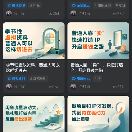
赚钱心得
# 抖音
深度复盘
# 虚拟资料
# 小红书
1个月前
1个月前
354
232
季节性虚拟资料，普通人可以
普通人靠 “卖” ，快速打造
这样切进去
IP，开启赚钱之路
虚拟资料
# 虚拟资料
知峰日记
# IP
1个月前
1个月前
166
352