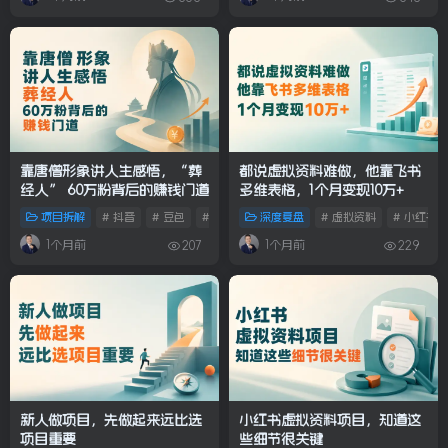
靠唐僧形象讲人生感悟，“葬
都说虚拟资料难做，他靠飞书
经人” 60万粉背后的赚钱门道
多维表格，1个月变现10万+
项目拆解
# 抖音
# 豆包
# IP
深度复盘
# 虚拟资料
# 小红书
1个月前
1个月前
207
229
新人做项目，先做起来远比选
小红书虚拟资料项目，知道这
项目重要
些细节很关键