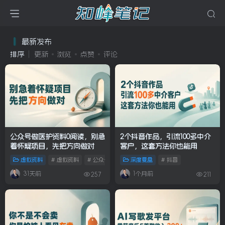
最新发布
排序
更新
浏览
点赞
评论
公众号做医护资料0阅读，别急
2个抖音作品，引流100多中介
着怀疑项目，先把方向做对
客户，这套方法你也能用
虚拟资料
# 虚拟资料
# 公众号
# 教务资料
深度复盘
# 抖音
31天前
1个月前
257
211