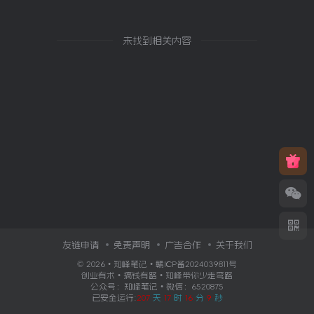
未找到相关内容
友链申请
免责声明
广告合作
关于我们
© 2026 • 知峰笔记 •
赣ICP备2024039811号
创业有术 • 搞钱有路 • 知峰带你少走弯路
公众号：知峰笔记 • 微信：6520875
已安全运行:
207
天
17
时
16
分
9
秒