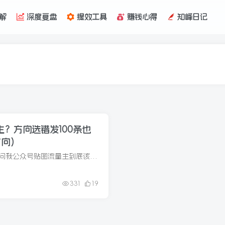
解
深度复盘
提效工具
赚钱心得
知峰日记
？方向选错发100条也
方向）
刚回完一个兄弟的消息，他问我公众号贴图流量主到底该做啥方向。 我看了一眼他发来的账号，十几天发了二十多条，挺勤快。问题是内容一会儿励志语录，一会儿美食小常识，一会儿又发旅游风景图。...
331
19