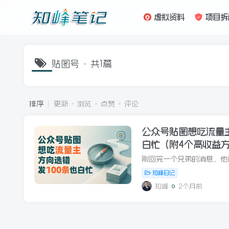
虚拟资料
项目拆
贴图号
共1篇
排序
更新
浏览
点赞
评论
公众号贴图想吃流量主
白忙（附4个高收益
知峰日记
知峰
2个月前