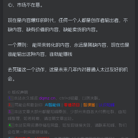
心，市场不在意。
现在是内容爆炸的时代，任何一个人都是创作者输出者，不
缺内容，缺有价值的内容，缺能卖货的内容。
一个原则： 能带来转化的内容，永远是稀缺内容，现在也是
谁能输出这种内容，谁就能赚钱
去死磕这一个动作，这是未来几年内对普通人太过友好的机
会。
©
版权声明
本站永久域名:
dqmz.cn
，ctrl+d收藏，以防失联。
1、
可能会帮助到你 :
AI智能体
|
零撸项目
|
智课圈
|
认识知峰
2、
本站文章大部分都是知峰原创，少部分来自各大付费社群，由知
3、
峰整理，如若转载，请注明文章出处。
本站实用资源存储在网盘，如发现链接失效，请联系知峰，我们
4、
会在第一时间更新链接。