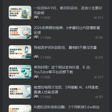
一份资料4.9元，卖2000多份，这类小生意你
也能做
1个月前
353
2026视频原创指南：6步重构让内容摆脱搬
运感
2个月前
186
我做医护资料到现在，最怕的不是没流量
2个月前
202
亲测好用！这个网站支持抖音、B 站、
YouTube等平台视频下载
1个月前
359
做虚拟电商才发现，5月接触 AI、6月售卖，
普通人也能逆袭
2个月前
183
AI虚拟资料涨粉攻略：3个月斩获5.6w粉丝