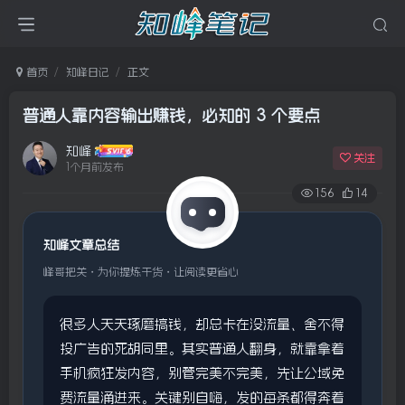
首页
知峰日记
正文
普通人靠内容输出赚钱，必知的 3 个要点
知峰
关注
1个月前发布
156
14
知峰文章总结
峰哥把关・为你提炼干货・让阅读更省心
很多人天天琢磨搞钱，却总卡在没流量、舍不得
投广告的死胡同里。其实普通人翻身，就靠拿着
手机疯狂发内容，别管完美不完美，先让公域免
费流量涌进来。关键别自嗨，发的每条都得奔着