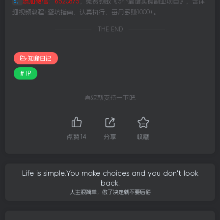
添加微信：6520875
，免费领取《5个靠谱实操副业项目》，含详
5、
细视频教程+避坑指南，认真执行，每月多赚1000+。
THE END
知峰日记
# IP
喜欢就支持一下吧
点赞
14
分享
收藏
Life is simple.You make choices and you don't look
back.
人生很简单，做了决定就不要后悔