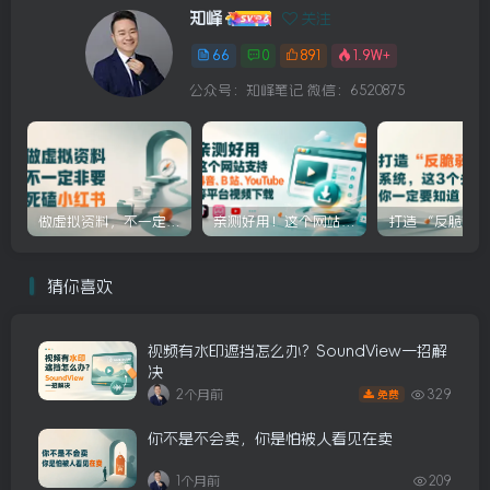
知峰
关注
66
0
891
1.9W+
公众号：知峰笔记 微信：6520875
做虚拟资料，不一定非要死磕小红书
亲测好用！这个网站支持抖音、B 站、YouTube等平台视频下载
猜你喜欢
视频有水印遮挡怎么办？SoundView一招解
决
2个月前
329
免费
你不是不会卖，你是怕被人看见在卖
1个月前
209